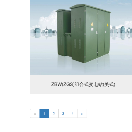
ZBW(ZGS)组合式变电站(美式)
«
1
2
3
4
»